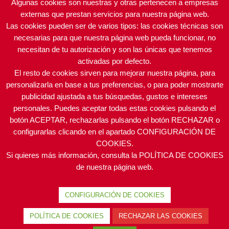
Algunas cookies son nuestras y otras pertenecen a empresas
externas que prestan servicios para nuestra página web.
Las cookies pueden ser de varios tipos: las cookies técnicas son
necesarias para que nuestra página web pueda funcionar, no
necesitan de tu autorización y son las únicas que tenemos
AGUSTÍ
DINTEL MONTAJES Y
activadas por defecto.
ELECTRODOMÉSTICOS
PROYECTOS
El resto de cookies sirven para mejorar nuestra página, para
(FRAGA)
personalizarla en base a tus preferencias, o para poder mostrarte
publicidad ajustada a tus búsquedas, gustos e intereses
personales. Puedes aceptar todas estas cookies pulsando el
botón ACEPTAR, rechazarlas pulsando el botón RECHAZAR o
configurarlas clicando en el apartado CONFIGURACIÓN DE
COOKIES.
POLÍTICA DE PROTECCIÓN DE DATOS
|
POLÍTICA DE
Si quieres más información, consulta la POLÍTICA DE COOKIES
PRIVACIDAD · SUS DATOS SEGUROS
|
POLÍTICA DE
de nuestra página web.
COOKIES
ACEAR ©
2026 | Todos los derechos reservados.
CONFIGURACIÓN DE COOKIES
Desarrollado por
Intermedio 2.0.
POLÍTICA DE COOKIES
RECHAZAR LAS COOKIES