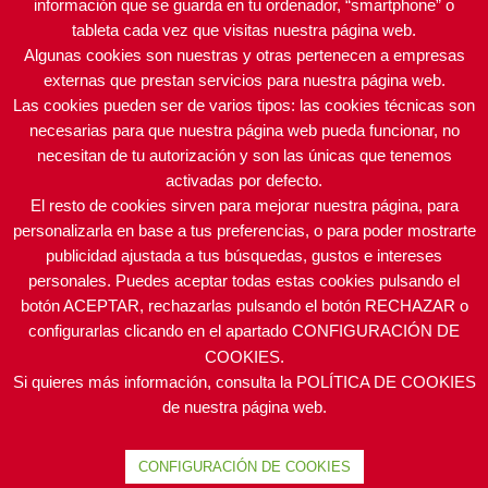
información que se guarda en tu ordenador, “smartphone” o
tableta cada vez que visitas nuestra página web.
Algunas cookies son nuestras y otras pertenecen a empresas
externas que prestan servicios para nuestra página web.
Las cookies pueden ser de varios tipos: las cookies técnicas son
necesarias para que nuestra página web pueda funcionar, no
SOLA
AGUSTÍ
DINTEL MONTAJES
necesitan de tu autorización y son las únicas que tenemos
ELECTRODOMÉSTICOS
PROYECTOS
activadas por defecto.
(FRAGA)
El resto de cookies sirven para mejorar nuestra página, para
personalizarla en base a tus preferencias, o para poder mostrarte
publicidad ajustada a tus búsquedas, gustos e intereses
personales. Puedes aceptar todas estas cookies pulsando el
botón ACEPTAR, rechazarlas pulsando el botón RECHAZAR o
configurarlas clicando en el apartado CONFIGURACIÓN DE
POLÍTICA DE PROTECCIÓN DE DATOS
|
POLÍTICA DE
COOKIES.
PRIVACIDAD · SUS DATOS SEGUROS
|
POLÍTICA DE
Si quieres más información, consulta la POLÍTICA DE COOKIES
COOKIES
de nuestra página web.
ACEAR ©
2026 | Todos los derechos reservados.
Desarrollado por
Intermedio 2.0.
CONFIGURACIÓN DE COOKIES